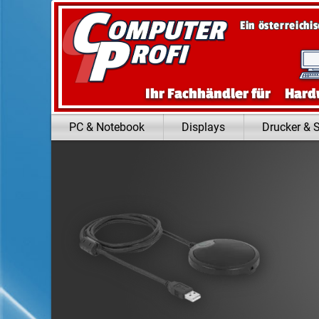
Zum Inhalt springen
Ein österreichi
Ihr Fachhändler für
Hard
PC & Notebook
Displays
Drucker & 