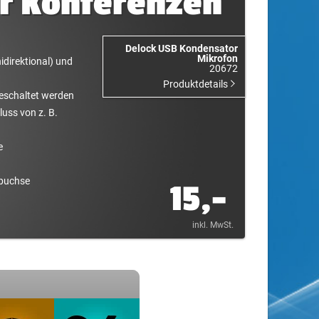
ür Konferenzen
Delock USB Kondensator
Mikrofon
idirektional) und
20672
Produktdetails
eschaltet werden
uss von z. B.
e
nbuchse
15,-
inkl. MwSt.