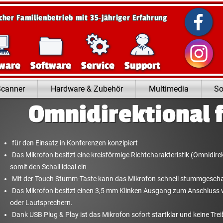
scher Familienbetrieb mit 35‑jähriger Erfahrung
ware
Software
Service
Support
Scanner
Hardware & Zubehör
Multimedia
So
Omnidirektional 
für den Einsatz in Konferenzen konzipiert
Das Mikrofon besitzt eine kreisförmige Richtcharakteristik (Omnidire
somit den Schall ideal ein
Mit der Touch Stumm-Taste kann das Mikrofon schnell stummgescha
Das Mikrofon besitzt einen 3,5 mm Klinken Ausgang zum Anschluss v
oder Lautsprechern.
Dank USB Plug & Play ist das Mikrofon sofort startklar und keine Treib