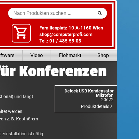
Suche
Familienplatz 10 A-1160 Wien
shop@computerprofi.com
Tel.: 01 / 485 59 05
ftware
Video
Flohmarkt
Shop
für Konferenzen
Delock USB Kondensator
Mikrofon
ktional) und fängt
20672
Produktdetails
ltet werden
on z. B. Kopfhörern
erinstallation ist nötig