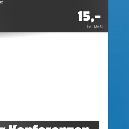
se
15,-
inkl. MwSt.