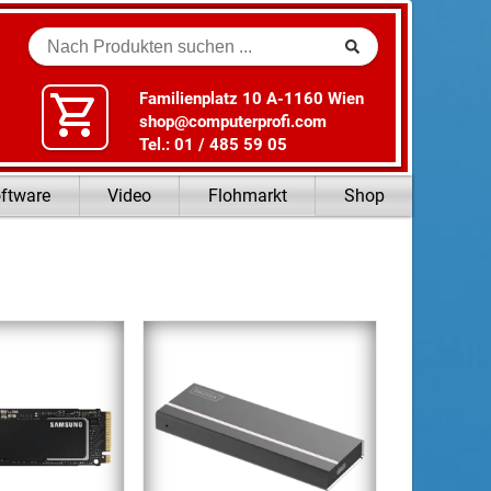
Suche
Familienplatz 10 A-1160 Wien
shop@computerprofi.com
Tel.: 01 / 485 59 05
ftware
Video
Flohmarkt
Shop