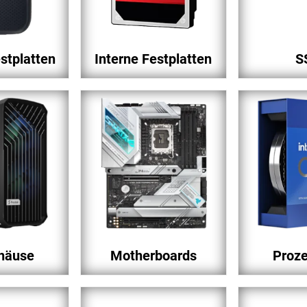
stplatten
Interne Festplatten
S
häuse
Motherboards
Proz