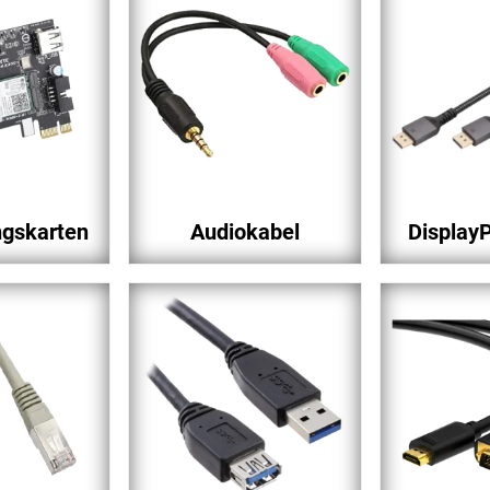
ngskarten
Audiokabel
Display