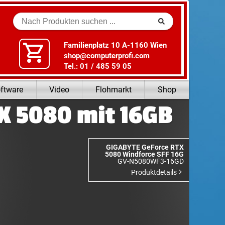
Suche
Familienplatz 10 A-1160 Wien
shop@computerprofi.com
Tel.: 01 / 485 59 05
ftware
Video
Flohmarkt
Shop
X 5080 mit 16GB
GIGABYTE GeForce RTX
5080 Windforce SFF 16G
GV-N5080WF3-16GD
Produktdetails