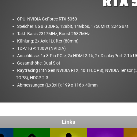
RTX 
CPU: NVIDIA GeForce RTX 5050
Speicher: 8GB GDDR6, 128bit, 14Gbps, 1750MHz, 224GB/​s
Takt: Basis 2317MHz, Boost 2587MHz
Kühlung: 2x Axial-Lüfter (80mm)
TDP/TGP: 130W (NVIDIA)
Anschlüsse: 1x 8-Pin PCIe, 2x HDMI 2.1b, 2x DisplayPort 2.1b
Gesamthöhe: Dual Slot
Raytracing (4th Gen NVIDIA RTX, 40 TFLOPS), NVIDIA Tensor (
TOPS), HDCP 2.3
Abmessungen (LxBxH): 199 x 116 x 40mm
Links