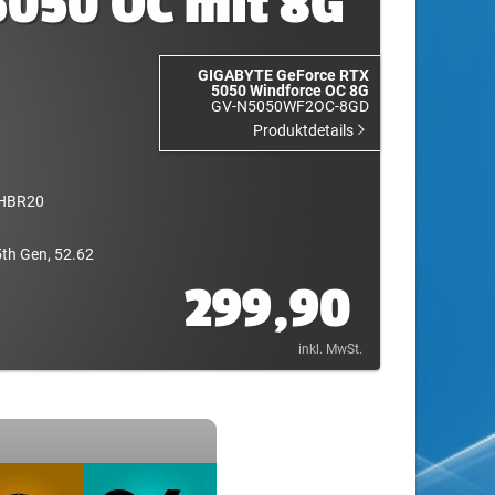
5050 OC mit 8G
GIGABYTE GeForce RTX
5050 Windforce OC 8G
GV-N5050WF2OC-8GD
Produktdetails
 UHBR20
5th Gen, 52.62
299,90
inkl. MwSt.