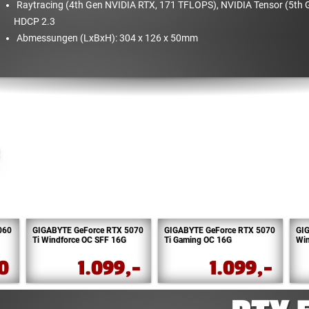
Raytracing (4th Gen NVIDIA RTX, 171 TFLOPS), NVIDIA Tensor (5th 
HDCP 2.3
Abmessungen (LxBxH): 304 x 126 x 50mm
060
GIGABYTE GeForce RTX 5070
GIGABYTE GeForce RTX 5070
GI
Ti Windforce OC SFF 16G
Ti Gaming OC 16G
Win
90
1.099,-
1.099,-