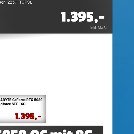
Gen, 225.1 TOPS),
1.395,-
inkl. MwSt.
GABYTE GeForce RTX 5080
dforce SFF 16G
1.395,-