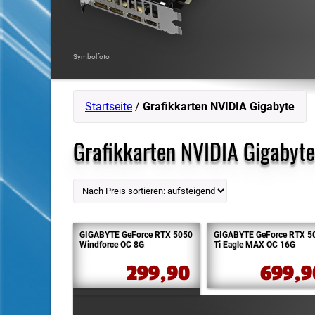
Symbolfoto
Startseite
/
Grafikkarten NVIDIA Gigabyte
Grafikkarten NVIDIA Gigabyte
GIGABYTE GeForce RTX 5050
GIGABYTE GeForce RTX 5
Windforce OC 8G
Ti Eagle MAX OC 16G
299,90
699,