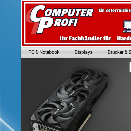
Zum Inhalt springen
Ein österreichi
Ihr Fachhändler für
Hard
PC & Notebook
Displays
Drucker & 