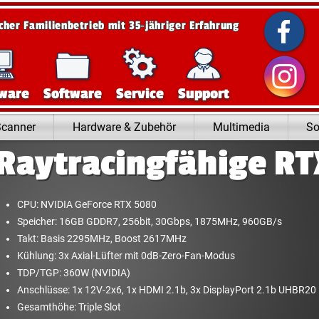
scher Familienbetrieb mit 35‑jähriger Erfahrung
ware
Software
Service
Support
Scanner
Hardware & Zubehör
Multimedia
So
Raytracingfähige RT
CPU: NVIDIA GeForce RTX 5080
Speicher: 16GB GDDR7, 256bit, 30Gbps, 1875MHz, 960GB/​s
Takt: Basis 2295MHz, Boost 2617MHz
Kühlung: 3x Axial-Lüfter mit 0dB-Zero-Fan-Modus
TDP/TGP: 360W (NVIDIA)
Anschlüsse: 1x 12V-2x6, 1x HDMI 2.1b, 3x DisplayPort 2.1b UHBR20
Gesamthöhe: Triple Slot