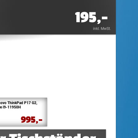
195,-
inkl. MwSt.
ovo ThinkPad P17 G2,
e i9-11950H
995,-