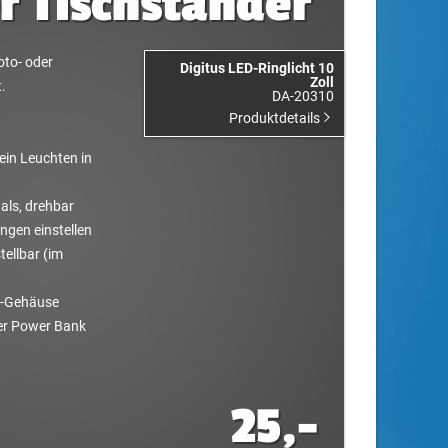
r Tischständer
oto- oder
Digitus LED-Ringlicht 10
Zoll
.
DA-20310
Produktdetails
ein Leuchten in
als, drehbar
ungen einstellen
tellbar (im
e-Gehäuse
er Power Bank
25,-