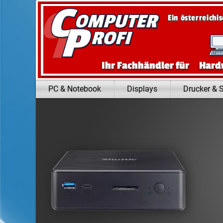
Zum Inhalt springen
Ein österreichi
Ihr Fachhändler für
Hard
PC & Notebook
Displays
Drucker & 