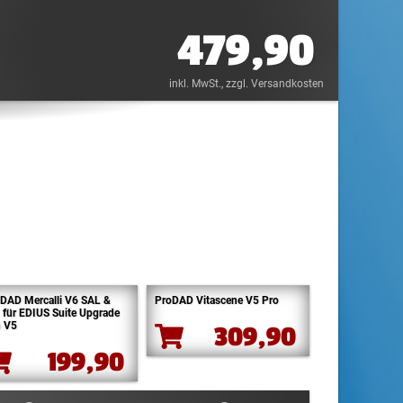
479,90
inkl. MwSt.
, zzgl. Versandkosten
DAD Mercalli V6 SAL &
ProDAD Vitascene V5 Pro
 für EDIUS Suite Upgrade
n V5
309,90
199,90