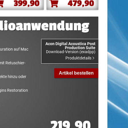
399,90
479,90
dioanwendung
Acon Digital Acoustica Post
Production Suite
auration auf Mac
Download-Version (exadpp)
Produktdetails
it Retuschier-
Artikel bestellen
ekte hinzu oder
gins Restoration
,
219,90