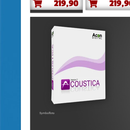
219,90
219,
Symbolfoto