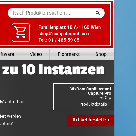
Suche
Familienplatz 10 A-1160 Wien
shop@computerprofi.com
Tel.: 01 / 485 59 05
ftware
Video
Flohmarkt
Shop
 zu 10 Instanzen
VisDom CapIt Instant
Capture Pro
vdCIp
ls" aufrufbar
Produktdetails
iert werden
Artikel bestellen
apture"