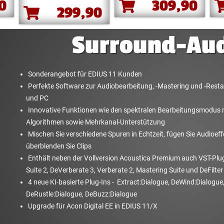
90
309,90
299,90
Surround-Au
Sonderangebot für EDIUS 11 Kunden
Perfekte Software zur Audiobearbeitung, -Mastering und -Rest
und PC
Innovative Funktionen wie den spektralen Bearbeitungsmodus m
Algorithmen sowie Mehrkanal-Unterstützung
Mischen Sie verschiedene Spuren in Echtzeit, fügen Sie Audioeff
überblenden Sie Clips
Enthält neben der Vollversion Acoustica Premium auch VST-Plu
Suite 2, DeVerberate 3, Verberate 2, Mastering Suite und DeFilter
4 neue KI-basierte Plug-Ins - Extract:Dialogue, DeWind:Dialogue
DeRustle:Dialogue, DeBuzz:Dialogue
Upgrade für Acon Digital EE in EDIUS 11/X