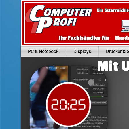
Zum Inhalt springen
Ein österreichi
Ihr Fachhändler für
Hard
PC & Notebook
Displays
Drucker & 
Mit U