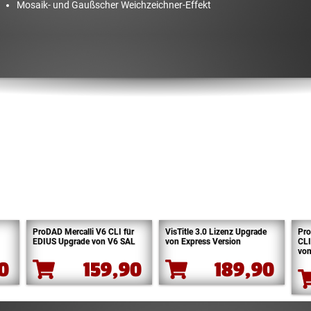
Mosaik- und Gaußscher Weichzeichner-Effekt
ProDAD Mercalli V6 CLI für
VisTitle 3.0 Lizenz Upgrade
Pro
EDIUS Upgrade von V6 SAL
von Express Version
CLI
vo
90
159,90
189,90