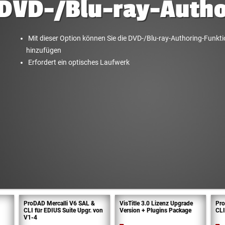
DVD-/Blu-ray-Autho
Mit dieser Option können Sie die DVD-/Blu-ray-Authoring-Funkt
hinzufügen
Erfordert ein optisches Laufwerk
ProDAD Mercalli V6 SAL &
VisTitle 3.0 Lizenz Upgrade
Pro
CLI für EDIUS Suite Upgr. von
Version + Plugins Package
CLI
V1-4