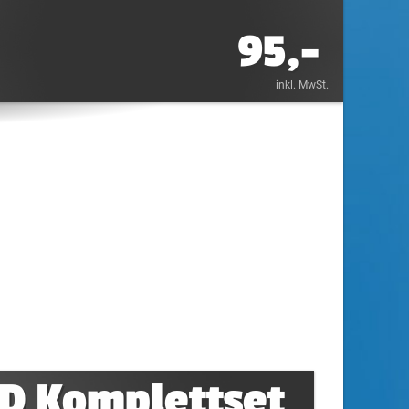
95,-
inkl. MwSt.
D Komplettset