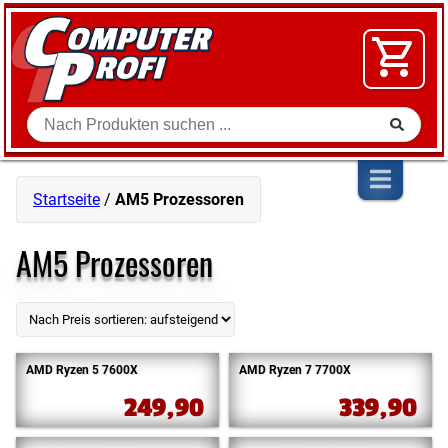
Zum Inhalt springen
SOFTWARE
VIDEO
FLOHMARKT
Suche
SHOP
Startseite
/
AM5 Prozessoren
AM5 Prozessoren
AMD Ryzen 5 7600X
AMD Ryzen 7 7700X
249,90
339,90