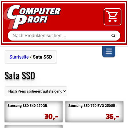
Zum Inhalt springen
SOFTWARE
VIDEO
FLOHMARKT
Suche
SHOP
Startseite
/
Sata SSD
Sata SSD
Samsung SSD 840 250GB
Samsung SSD 750 EVO 250GB
30,-
35,-